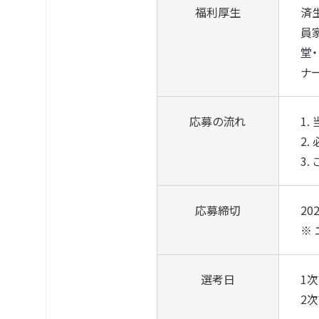
福利厚生
済
員
堂
ナ
応募の流れ
1.
2
3
応募締切
20
※
選考日
1次
2次