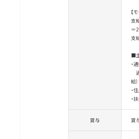
【
支
＝2
支給
■
・通
通
給）
・住
・
賞与
賞与