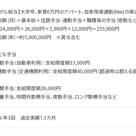
モデル給与】大学卒、家賃6万円のアパート、自家用車通勤(6㎞)の場
給額（月）＝基本給＋住居手当・通勤手当＋職種毎の手当（夜勤など
24,000円＋26,000円＋5,900円＋12,000円＝255,900円
額（年）=約5,000,000円 ※賞与含む
主な手当
勤手当（自動車利用）：支給限度額33,000円
勤手当（交通機関利用）：支給限度額40,000円（超過時は超える部分
居手当：支給限度額26,000円
扶養手当、時間外勤務手当、夜勤手当、ロング勤務手当など
:年3回 過去実績7.3カ月