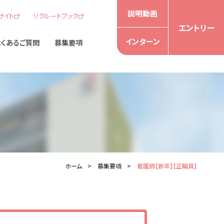
説明動画
サイト
リクルートブック
エントリー
インターン
よくあるご質問
募集要項
ホーム
募集要項
看護師【新卒】【正職員】