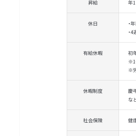
昇給
年
休日
・年
・4
有給休暇
初
※
※
休暇制度
慶
な
社会保険
健