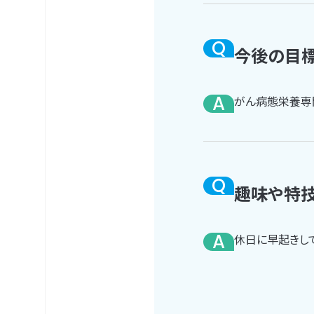
Q
今後の目標
A
がん病態栄養専
Q
趣味や特技
A
休日に早起きし