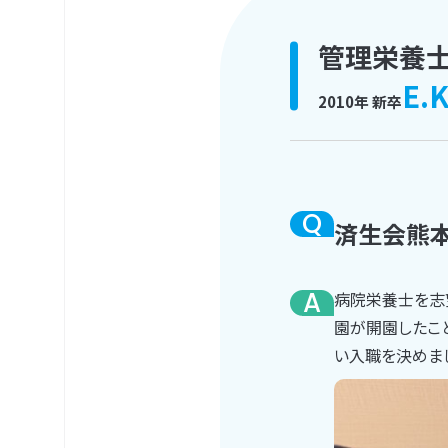
管理栄養
E.
2010年 新卒
Q
済生会熊本
A
病院栄養士を志
園が開園したこ
い入職を決めま