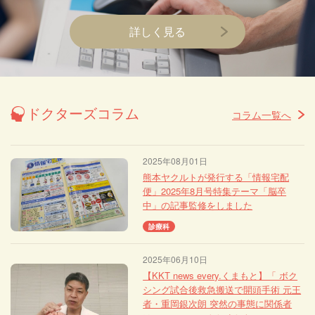
詳しく見る
ドクターズコラム
コラム一覧へ
2025年08月01日
熊本ヤクルトが発行する「情報宅配
便」2025年8月号特集テーマ「脳卒
中」の記事監修をしました
診療科
2025年06月10日
【KKT news every.くまもと】「 ボク
シング試合後救急搬送で開頭手術 元王
者・重岡銀次朗 突然の事態に関係者