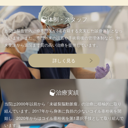
体制・スタッフ
当院は脳血管内治療専門医が3名在籍する充実した診療体制となっ
ています。また、専門外来の設置や手術前後の管理体制など、外
来受診から退院まで質の高い治療を提供しています。
詳しく見る
治療実績
当院は2000年以前から「未破裂脳動脈瘤」の治療に積極的に取り
組んでいます。2017年から身体に負担の少ないコイル塞栓術を開
始し、2020年からはコイル塞栓術を第1選択手技として取り組んで
います。