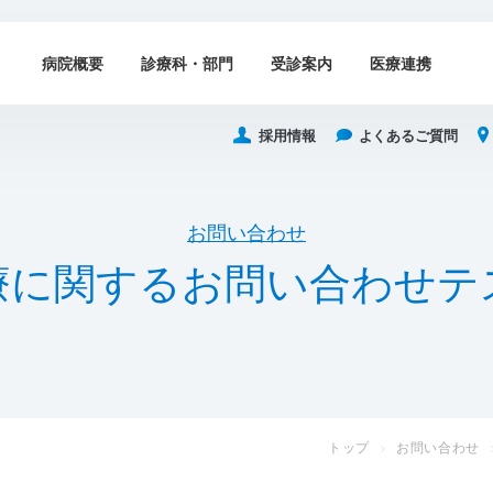
病院概要
診療科・部門
受診案内
医療連携
採用情報
よくあるご質問
お問い合わせ
療
に
関
す
る
お
問
い
合
わ
せ
テ
トップ
お問い合わせ