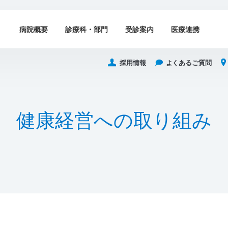
病院概要
診療科・部門
受診案内
医療連携
採用情報
よくあるご質問
健
康
経
営
へ
の
取
り
組
み