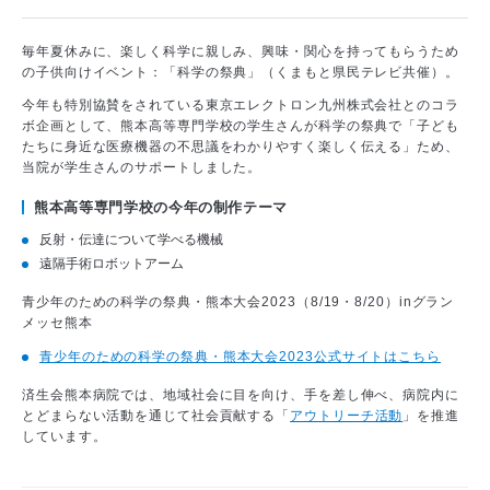
毎年夏休みに、楽しく科学に親しみ、興味・関心を持ってもらうため
の子供向けイベント：「科学の祭典」（くまもと県民テレビ共催）。
今年も特別協賛をされている東京エレクトロン九州株式会社とのコラ
ボ企画として、熊本高等専門学校の学生さんが科学の祭典で「子ども
たちに身近な医療機器の不思議をわかりやすく楽しく伝える」ため、
当院が学生さんのサポートしました。
熊本高等専門学校の今年の制作テーマ
反射・伝達について学べる機械
遠隔手術ロボットアーム
青少年のための科学の祭典・熊本大会2023（8/19・8/20）inグラン
メッセ熊本
青少年のための科学の祭典・熊本大会2023公式サイトはこちら
済生会熊本病院では、地域社会に目を向け、手を差し伸べ、病院内に
とどまらない活動を通じて社会貢献する「
アウトリーチ活動
」を推進
しています。