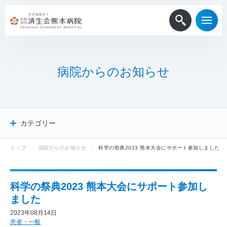
病
院
か
ら
の
お
知
ら
せ
カテゴリー
トップ
病院からのお知らせ
科学の祭典2023 熊本大会にサポート参加しました
病院からのお知らせ
患者・一般
医療関係者
科学の祭典2023 熊本大会にサポート参加し
採用情報
ました
メディア掲載
2023年08月14日
ニュースリリース
患者・一般