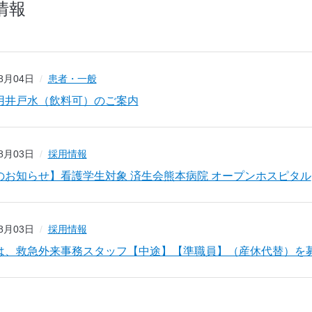
情報
08月04日
患者・一般
用井戸水（飲料可）のご案内
08月03日
採用情報
のお知らせ】看護学生対象 済生会熊本病院 オープンホスピタル
08月03日
採用情報
は、救急外来事務スタッフ【中途】【準職員】（産休代替）を