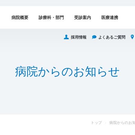
病院概要
診療科・部門
受診案内
医療連携
採用情報
よくあるご質問
病
院
か
ら
の
お
知
ら
せ
トップ
病院からのお