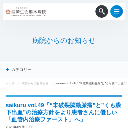
病
院
か
ら
の
お
知
ら
せ
カテゴリー
トップ
病院からのお知らせ
saikuru vol.49「“未破裂脳動脈瘤”と”くも
病院からのお知らせ
患者・一般
医療関係者
saikuru vol.49「“未破裂脳動脈瘤”と”くも膜
採用情報
下出血”の治療方針をより患者さんに優しい
メディア掲載
「血管内治療ファースト」へ」
ニュースリリース
2020年09月03日