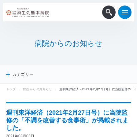
病
院
か
ら
の
お
知
ら
せ
カテゴリー
トップ
病院からのお知らせ
週刊東洋経済（2021年2月27日号）に当院監修の
病院からのお知らせ
患者・一般
医療関係者
週刊東洋経済（2021年2月27日号）に当院監
採用情報
修の「不調を改善する食事術」が掲載されま
メディア掲載
した。
ニュースリリース
2021年03月03日