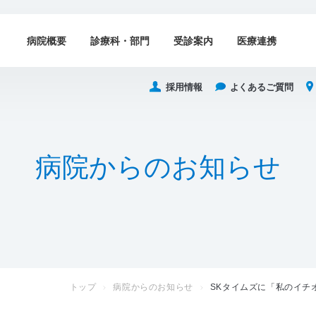
病院概要
診療科・部門
受診案内
医療連携
採用情報
よくあるご質問
病
院
か
ら
の
お
知
ら
せ
トップ
病院からのお知らせ
SKタイムズに「私のイチ