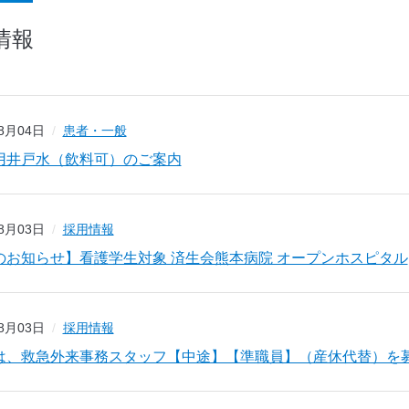
情報
08月04日
患者・一般
用井戸水（飲料可）のご案内
08月03日
採用情報
のお知らせ】看護学生対象 済生会熊本病院 オープンホスピタル
08月03日
採用情報
は、救急外来事務スタッフ【中途】【準職員】（産休代替）を