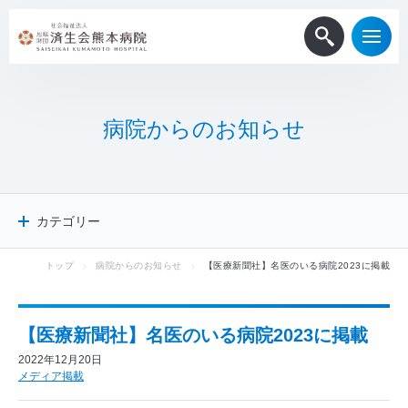
病
院
か
ら
の
お
知
ら
せ
カテゴリー
トップ
病院からのお知らせ
【医療新聞社】名医のいる病院2023に掲載
病院からのお知らせ
患者・一般
医療関係者
【医療新聞社】名医のいる病院2023に掲載
採用情報
2022年12月20日
メディア掲載
メディア掲載
ニュースリリース