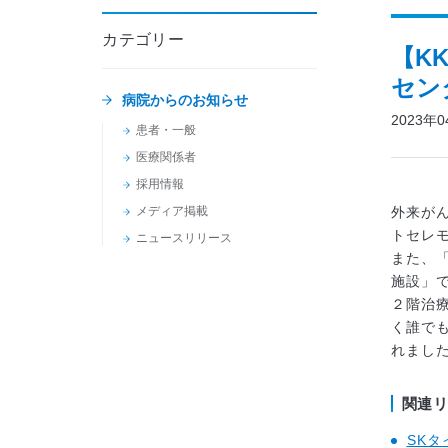
カテゴリー
【K
セン
病院からのお知らせ
2023年
患者・一般
医療関係者
採用情報
メディア掲載
外来がん
トセレ
ニュースリリース
また、
施設」
２階治
く誰で
れまし
関連
SK