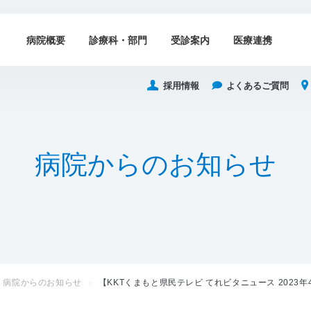
病院概要
診療科・部門
受診案内
医療連携
採用情報
よくあるご質問
病
院
か
ら
の
お
知
ら
せ
病院からのお知らせ
【KKTくまもと県民テレビ てれビタニュース 202