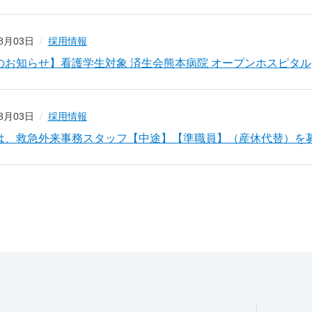
08月03日
採用情報
のお知らせ】看護学生対象 済生会熊本病院 オープンホスピタル
08月03日
採用情報
は、救急外来事務スタッフ【中途】【準職員】（産休代替）を