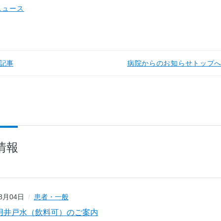
ニュース
記事
病院からのお知らせトップ
情報
08月04日
患者・一般
用井戸水（飲料可）のご案内