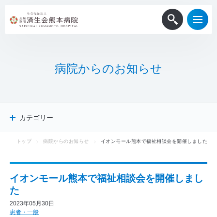
病
院
か
ら
の
お
知
ら
せ
カテゴリー
トップ
病院からのお知らせ
イオンモール熊本で福祉相談会を開催しました
病院からのお知らせ
患者・一般
医療関係者
イオンモール熊本で福祉相談会を開催しまし
採用情報
た
メディア掲載
2023年05月30日
ニュースリリース
患者・一般