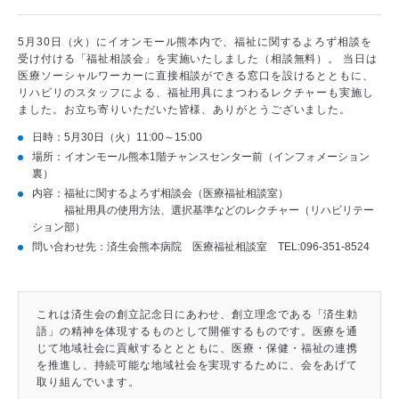
5月30日（火）にイオンモール熊本内で、福祉に関するよろず相談を
受け付ける「福祉相談会」を実施いたしました（相談無料）。 当日は
医療ソーシャルワーカーに直接相談ができる窓口を設けるとともに、
リハビリのスタッフによる、福祉用具にまつわるレクチャーも実施し
ました。お立ち寄りいただいた皆様、ありがとうございました。
日時：5月30日（火）11:00～15:00
場所：イオンモール熊本1階チャンスセンター前（インフォメーション
裏）
内容：福祉に関するよろず相談会（医療福祉相談室）
福祉用具の使用方法、選択基準などのレクチャー（リハビリテー
ション部）
問い合わせ先：済生会熊本病院 医療福祉相談室 TEL:096-351-8524
これは済生会の創立記念日にあわせ、創立理念である「済生勅
語」の精神を体現するものとして開催するものです。医療を通
じて地域社会に貢献するととともに、医療・保健・福祉の連携
を推進し、持続可能な地域社会を実現するために、会をあげて
取り組んでいます。