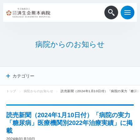
病
院
か
ら
の
お
知
ら
せ
カテゴリー
トップ
病院からのお知らせ
読売新聞（2024年1月10日付）「病院の実力「糖尿
病院からのお知らせ
患者・一般
医療関係者
読売新聞（2024年1月10日付）「病院の実力
採用情報
「糖尿病」医療機関別2022年治療実績」に掲
メディア掲載
載
ニュースリリース
2024年01月10日