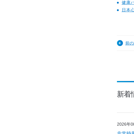
健康
日本
前の
新着
2026年
非常時