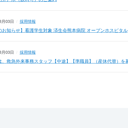
08月03日
採用情報
のお知らせ】看護学生対象 済生会熊本病院 オープンホスピタル
08月03日
採用情報
は、救急外来事務スタッフ【中途】【準職員】（産休代替）を