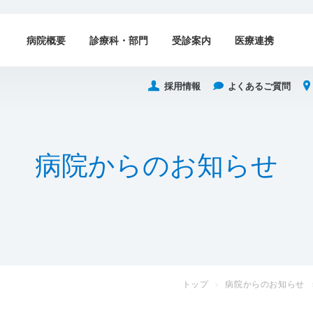
病院概要
診療科・部門
受診案内
医療連携
採用情報
よくあるご質問
病
院
か
ら
の
お
知
ら
せ
トップ
病院からのお知らせ