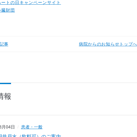
ハートの日キャンペーンサイト
心臓財団
記事
病院からのお知らせトップ
情報
08月04日
患者・一般
用井戸水（飲料可）のご案内