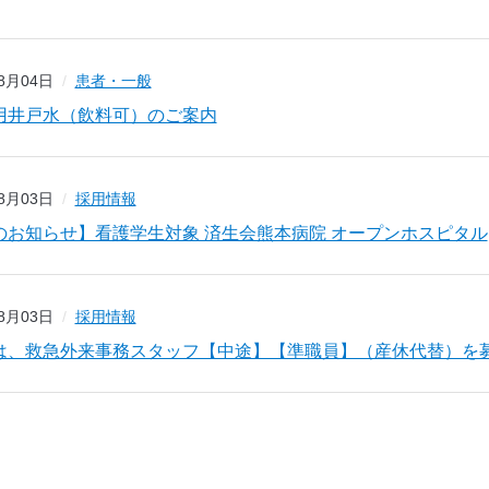
08月04日
患者・一般
用井戸水（飲料可）のご案内
08月03日
採用情報
のお知らせ】看護学生対象 済生会熊本病院 オープンホスピタル
08月03日
採用情報
は、救急外来事務スタッフ【中途】【準職員】（産休代替）を