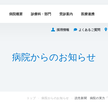
病院概要
診療科・部門
受診案内
医療連携
採用情報
よくあるご質問
病
院
か
ら
の
お
知
ら
せ
トップ
病院からのお知らせ
読売新聞 病院の実力「