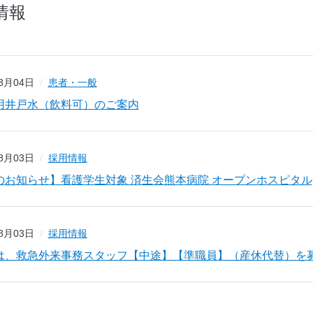
情報
08月04日
患者・一般
用井戸水（飲料可）のご案内
08月03日
採用情報
のお知らせ】看護学生対象 済生会熊本病院 オープンホスピタル
08月03日
採用情報
は、救急外来事務スタッフ【中途】【準職員】（産休代替）を