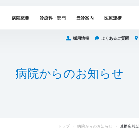
病院概要
診療科・部門
受診案内
医療連携
採用情報
よくあるご質問
病
院
か
ら
の
お
知
ら
せ
トップ
病院からのお知らせ
連携広報誌s