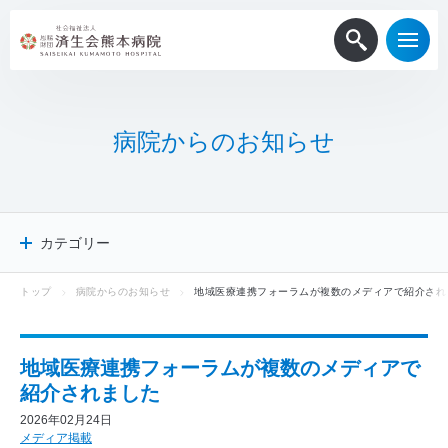
病
院
か
ら
の
お
知
ら
せ
カテゴリー
トップ
病院からのお知らせ
地域医療連携フォーラムが複数のメディアで紹介され
病院からのお知らせ
患者・一般
医療関係者
地域医療連携フォーラムが複数のメディアで
採用情報
紹介されました
メディア掲載
2026年02月24日
ニュースリリース
メディア掲載