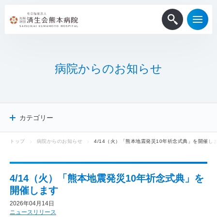
病
院
か
ら
の
お
知
ら
せ
カテゴリー
トップ
病院からのお知らせ
4/14（火）「熊本地震発災10年祈念式典」を開催し
病院からのお知らせ
患者・一般
医療関係者
4/14（火）「熊本地震発災10年祈念式典」を
採用情報
開催します
メディア掲載
2026年04月14日
ニュースリリース
ニュースリリース