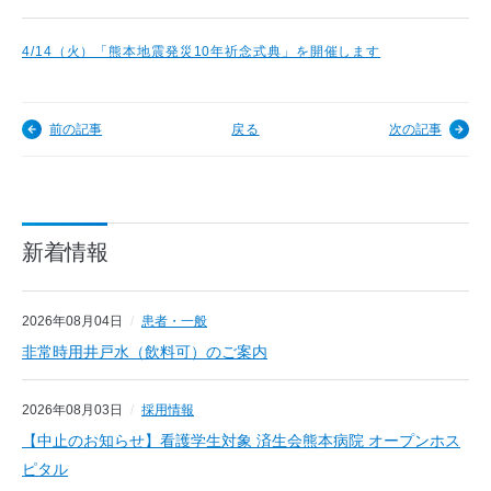
4/14（火）「熊本地震発災10年祈念式典」を開催します
前の記事
戻る
次の記事
新着情報
2026年08月04日
患者・一般
非常時用井戸水（飲料可）のご案内
2026年08月03日
採用情報
【中止のお知らせ】看護学生対象 済生会熊本病院 オープンホス
ピタル