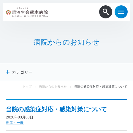
病
院
か
ら
の
お
知
ら
せ
カテゴリー
トップ
病院からのお知らせ
当院の感染症対応・感染対策について
病院からのお知らせ
患者・一般
医療関係者
当院の感染症対応・感染対策について
採用情報
2026年03月03日
メディア掲載
患者・一般
ニュースリリース