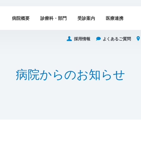
病院概要
診療科・部門
受診案内
医療連携
採用情報
よくあるご質問
病
院
か
ら
の
お
知
ら
せ