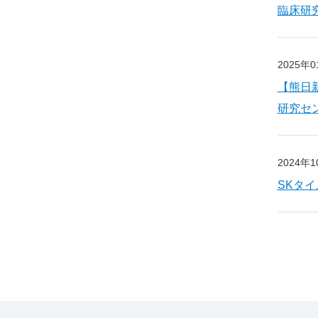
臨床研
2025年
【熊日新
研究セ
2024年
SKタ