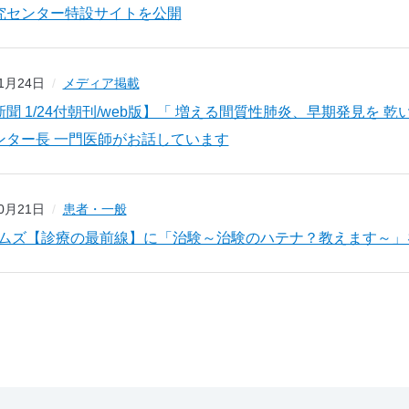
究センター特設サイトを公開
01月24日
メディア掲載
聞 1/24付朝刊/web版】「 増える間質性肺炎、早期発見を
ンター長 一門医師がお話しています
10月21日
患者・一般
イムズ【診療の最前線】に「治験～治験のハテナ？教えます～」