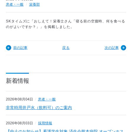
患者・一般
栄養部
SKタイムズに「おしえて！栄養士さん「寝る前の空腹時、何を食べる
のがよいですか？」」を掲載しました。
前の記事
戻る
次の記事
新着情報
2026年08月04日
患者・一般
非常時用井戸水（飲料可）のご案内
2026年08月03日
採用情報
【中止のお知らせ】看護学生対象 済生会熊本病院 オープンホス