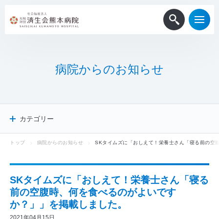
病
院
か
ら
の
お
知
ら
せ
カテゴリー
トップ
病院からのお知らせ
SKタイムズに「おしえて！栄養士さん「寝る前の空
病院からのお知らせ
患者・一般
医療関係者
SKタイムズに「おしえて！栄養士さん「寝る
採用情報
前の空腹時、何を食べるのがよいです
メディア掲載
か？」」を掲載しました。
ニュースリリース
2021年04月15日