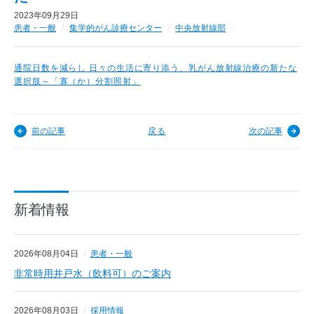
2023年09月29日
患者・一般
集学的がん診療センター
中央放射線部
通院日数を減らし 日々の生活に寄り添う、乳がん放射線治療の新たな
選択肢～「寡（か）分割照射」
前の記事
戻る
次の記事
新着情報
2026年08月04日
患者・一般
非常時用井戸水（飲料可）のご案内
2026年08月03日
採用情報