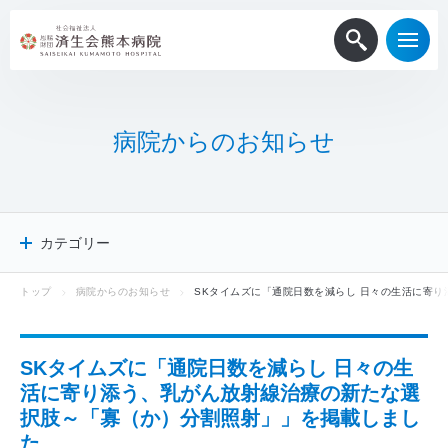
病
院
か
ら
の
お
知
ら
せ
カテゴリー
トップ
病院からのお知らせ
SKタイムズに「通院日数を減らし 日々の生活に寄
病院からのお知らせ
患者・一般
医療関係者
SKタイムズに「通院日数を減らし 日々の生
採用情報
活に寄り添う、乳がん放射線治療の新たな選
メディア掲載
択肢～「寡（か）分割照射」」を掲載しまし
ニュースリリース
た