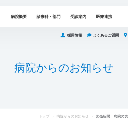
病院概要
診療科・部門
受診案内
医療連携
採用情報
よくあるご質問
病
院
か
ら
の
お
知
ら
せ
トップ
病院からのお知らせ
読売新聞 病院の実