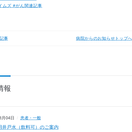
イムズ #がん関連記事
記事
病院からのお知らせトップ
情報
08月04日
患者・一般
用井戸水（飲料可）のご案内