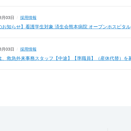
08月03日
採用情報
のお知らせ】看護学生対象 済生会熊本病院 オープンホスピタル
08月03日
採用情報
は、救急外来事務スタッフ【中途】【準職員】（産休代替）を