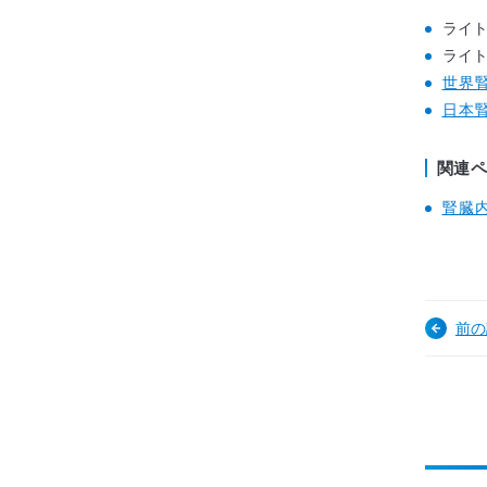
ライト
ライト
世界
日本
関連
腎臓
前の