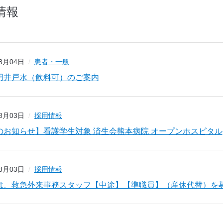
情報
08月04日
患者・一般
用井戸水（飲料可）のご案内
08月03日
採用情報
のお知らせ】看護学生対象 済生会熊本病院 オープンホスピタル
08月03日
採用情報
は、救急外来事務スタッフ【中途】【準職員】（産休代替）を