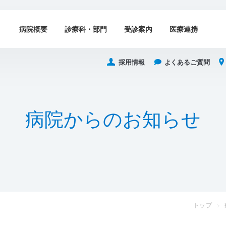
病院概要
診療科・部門
受診案内
医療連携
採用情報
よくあるご質問
病
院
か
ら
の
お
知
ら
せ
トップ