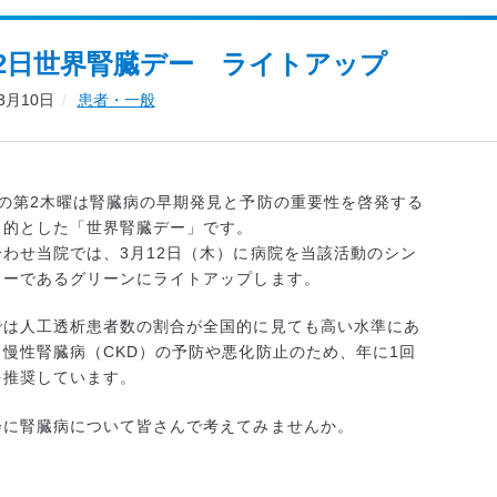
12日世界腎臓デー ライトアップ
03月10日
患者・一般
月の第2木曜は腎臓病の早期発見と予防の重要性を啓発する
目的とした「世界腎臓デー」です。
合わせ当院では、3月12日（木）に病院を当該活動のシン
ラーであるグリーンにライトアップします。
では
人工透析患者数の割合が全国的に見ても高い水準にあ
、
慢性腎臓病（CKD）の予防や悪化防止のため、年に1回
を推奨しています。
会に腎臓病について皆さんで考えてみませんか。