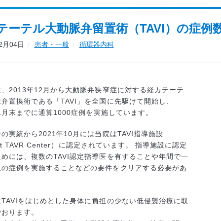
テーテル大動脈弁留置術（TAVI）の症例数
02月04日
患者・一般
循環器内科
、2013年12月から大動脈弁狭窄症に対する経カテーテ
弁置換術である「TAVI」を全国に先駆けて開始し、
年1月末までに通算1000症例を実施しています。
の実績から2021年10月には当院はTAVI指導施設
rt TAVR Center）に認定されています。 指導施設に認定
めには、複数のTAVI認定指導医を有することや年間で一
上の症例を実施することなどの要件をクリアする必要があ
。
TAVIをはじめとした身体に負担の少ない低侵襲治療に取
でおります。