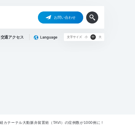
お問い合わせ
交通アクセス
Language
文字サイズ
小
中
大
経カテーテル大動脈弁留置術（TAVI）の症例数が1000例に！