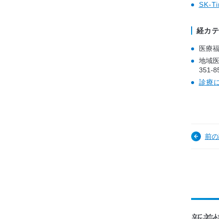
SK-
経カテ
医療福
地域医
351-8
診療
前の