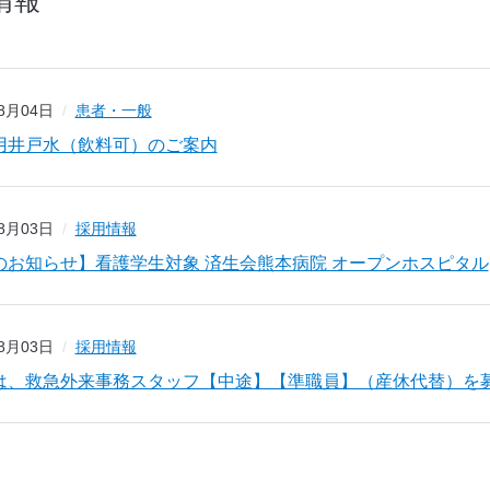
情報
08月04日
患者・一般
用井戸水（飲料可）のご案内
08月03日
採用情報
のお知らせ】看護学生対象 済生会熊本病院 オープンホスピタル
08月03日
採用情報
は、救急外来事務スタッフ【中途】【準職員】（産休代替）を