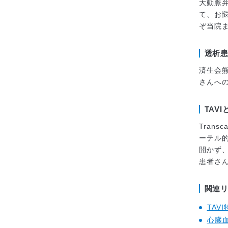
大動脈
て、お
ぞ当院
透析患
済生会熊
さんへの
TAVI
Transc
ーテル的
開かず
患者さ
関連
TAV
心臓