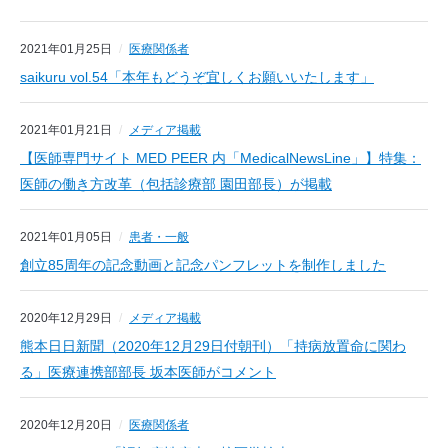
2021年01月25日
医療関係者
saikuru vol.54「本年もどうぞ宜しくお願いいたします」
2021年01月21日
メディア掲載
【医師専門サイト MED PEER 内「MedicalNewsLine」】特集：
医師の働き方改革（包括診療部 園田部長）が掲載
2021年01月05日
患者・一般
創立85周年の記念動画と記念パンフレットを制作しました
2020年12月29日
メディア掲載
熊本日日新聞（2020年12月29日付朝刊）「持病放置命に関わ
る」医療連携部部長 坂本医師がコメント
2020年12月20日
医療関係者