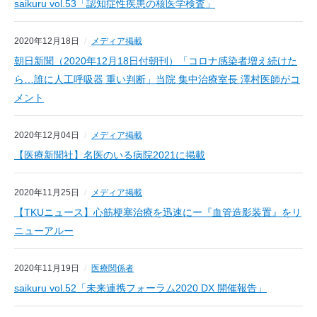
saikuru vol.53「認知症性疾患の核医学検査」
2020年12月18日
メディア掲載
朝日新聞（2020年12月18日付朝刊）「コロナ感染者増え続けた
ら…誰に人工呼吸器 重い判断」当院 集中治療室長 澤村医師がコ
メント
2020年12月04日
メディア掲載
【医療新聞社】名医のいる病院2021に掲載
2020年11月25日
メディア掲載
【TKUニュース】心筋梗塞治療を迅速にー『血管造影装置』をリ
ニューアルー
2020年11月19日
医療関係者
saikuru vol.52「未来連携フォーラム2020 DX 開催報告」