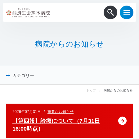
病
院
か
ら
の
お
知
ら
せ
カテゴリー
トップ
病院からのお知らせ
病院からのお知らせ
患者・一般
医療関係者
2026年07月31日
重要なお知らせ
採用情報
【第四報】診療について（7月31日
メディア掲載
16:00時点）
ニュースリリース