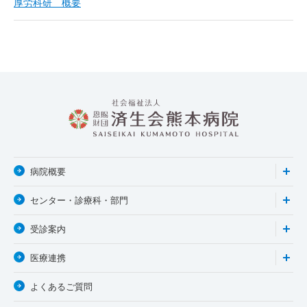
厚労科研 概要
Clinical Pathways
BOM
共同研究
教育講座
発表・論文・出版物実績
学会 セミナー報告
関連リンク
病院概要
センター・診療科・部門
受診案内
医療連携
よくあるご質問