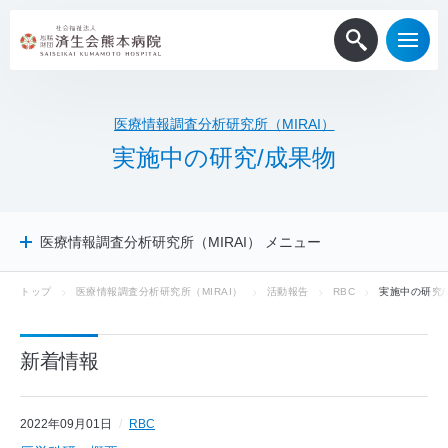
医療情報調査分析研究所（MIRAI）
実
施
中
の
研
究
/
成
果
物
医療情報調査分析研究所（MIRAI） メニュー
トップ
医療情報調査分析研究所（MIRAI）
活動報告
RBC
実施中の研究/
当研究所について
MIRAI PRESS
新着情報
活動報告
ePath
RBC
2022年09月01日
RBC
実施中の研究/成果物