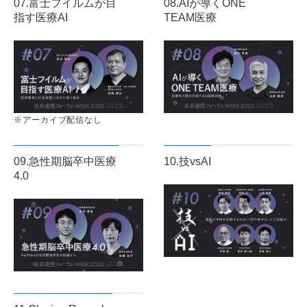
07.富士フイルムが目
08.AIが導くONE
指す医療AI
TEAM医療
※アーカイブ配信なし
09.急性期脳卒中医療
10.技vsAI
4.0