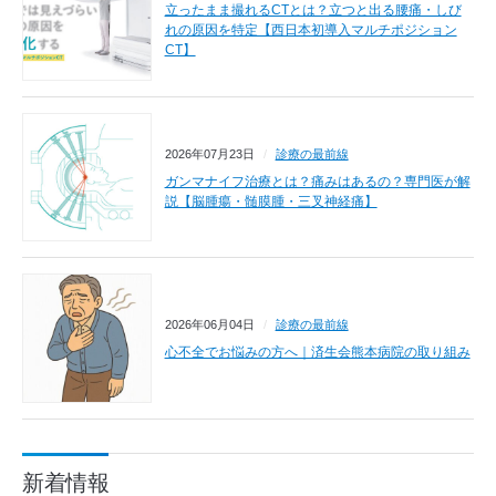
立ったまま撮れるCTとは？立つと出る腰痛・しび
れの原因を特定【西日本初導入マルチポジション
CT】
2026年07月23日
診療の最前線
ガンマナイフ治療とは？痛みはあるの？専門医が解
説【脳腫瘍・髄膜腫・三叉神経痛】
2026年06月04日
診療の最前線
心不全でお悩みの方へ｜済生会熊本病院の取り組み
新着情報