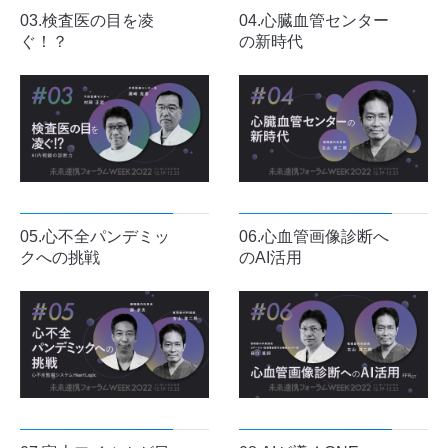
03.検査医の目を凌
04.心臓血管センター
ぐ！？
の新時代
05.心不全パンデミッ
06.心血管画像診断へ
クへの挑戦
のAI活用