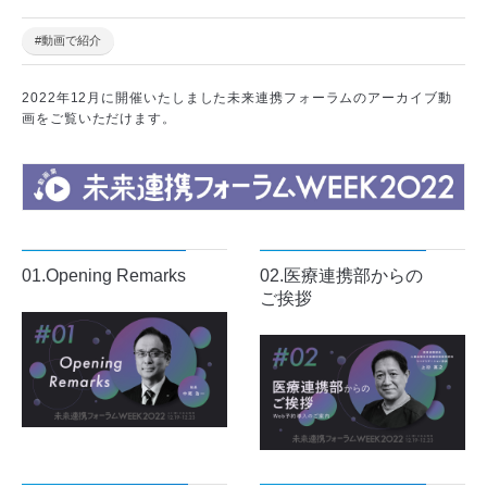
#動画で紹介
#イベント
#おしえて！栄養士さん
#カテーテル治療
#がん
2022年12月に開催いたしました未来連携フォーラムのアーカイブ動
#この仕事を選んだ私
#ロボット支援手術
#不整脈
#健康診断
画をご覧いただけます。
#内視鏡
#動画で紹介
#季節の食材図鑑
#弁膜症
#心臓・血管
#放射線治療
#検査
#治験・臨床研究
#済生会
#私のイチオシ
#肺炎
#脳卒中
#認知症
#頭痛
#食事・飲み物
01.Opening Remarks
02.医療連携部からの
ご挨拶