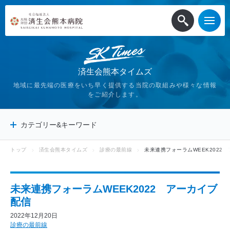
済生会熊本タイムズ
地域に最先端の医療をいち早く提供する当院の取組みや様々な情報
をご紹介します。
カテゴリー&キーワード
トップ
済生会熊本タイムズ
診療の最前線
未来連携フォーラムWEEK2022
済生会熊本タイムズ
診療の最前線
しあわせ、医のチカラ
未来連携フォーラムWEEK2022 アーカイブ
健康のキホン
配信
STAFF NOTE
2022年12月20日
診療科のご紹介
診療の最前線
アウトリーチ