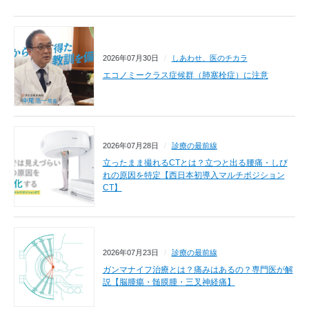
2026年07月30日
しあわせ、医のチカラ
エコノミークラス症候群（肺塞栓症）に注意
2026年07月28日
診療の最前線
立ったまま撮れるCTとは？立つと出る腰痛・しび
れの原因を特定【西日本初導入マルチポジション
CT】
2026年07月23日
診療の最前線
ガンマナイフ治療とは？痛みはあるの？専門医が解
説【脳腫瘍・髄膜腫・三叉神経痛】