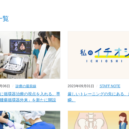
一覧
9月06日
診療の最前線
2023年09月01日
STAFF NOTE
に循環器治療の視点を入れる。専
厳しいトレーニングの先にある、
腫瘍循環器外来」を新たに開設
瞬。