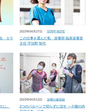
2023年04月27日
STAFF NOTE
る カラ
この仕事を選んだ私 栄養部 臨床栄養室
主任 宇治野 智代
2023年04月13日
診療の最前線
スに。
2つのバルーンで切らずに治す ～小腸の内