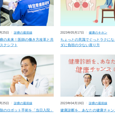
7月25日
診療の最前線
2023年05月17日
健康のキホン
療の未来！医師の働き方改革と共
ちょっとの意識でぐっとラクにな
スクシフト
ダに負担の少ない座り方
4月25日
診療の最前線
2023年04月19日
診療の最前線
除のロボット手術を「当日入院」
健康診断を、あなたの健康チャン