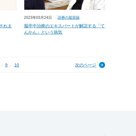
2023年03月24日
診療の最前線
されま
脳卒中治療のエキスパートが解説する「て
んかん」という病気
9
10
次のページ