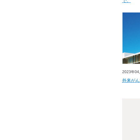
で。
2023年0
外来がん