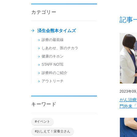
カテゴリー
記事
済生会熊本タイムズ
診療の最前線
しあわせ、医のチカラ
健康のキホン
STAFF NOTE
診療科のご紹介
アウトリーチ
2023年0
がん治療
キーワード
門外来「
#イベント
#おしえて！栄養士さん