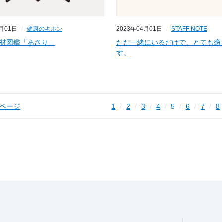
4月01日
健康のキホン
2023年04月01日
STAFF NOTE
材図鑑「あさり」
ただ一緒にいるだけで、とても癒
す。
ページ
1
2
3
4
5
6
7
8