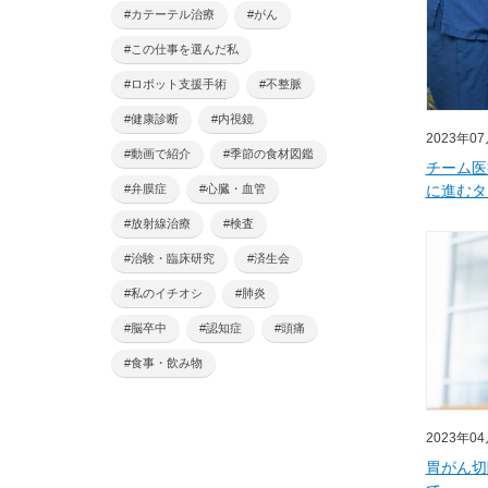
#カテーテル治療
#がん
#この仕事を選んだ私
#ロボット支援手術
#不整脈
#健康診断
#内視鏡
2023年0
#動画で紹介
#季節の食材図鑑
チーム医
に進むタ
#弁膜症
#心臓・血管
#放射線治療
#検査
#治験・臨床研究
#済生会
#私のイチオシ
#肺炎
#脳卒中
#認知症
#頭痛
#食事・飲み物
2023年0
胃がん切