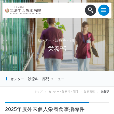
センター・診療科・部門
栄
養
部
センター・診療科・部門 メニュー
トップ
センター・診療科・部門
診療実績
栄養部
センター
診療科
2025年度外来個人栄養食事指導件
診療サポート部門