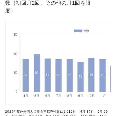
数（初回月2回、その他の月1回を限
医師から探す
度）
診療実績
外科センター（外科）
消化器病センター（消化器内科）
四肢外傷センター（整形外科）
呼吸器センター（呼吸器外科・呼吸器内科）
集学的がん診療センター（総合腫瘍科）
がん治療の実績
糖尿病センター（糖尿病内科）
腎・泌尿器センター（腎・泌尿器科）
心臓血管センター（循環器内科）
心臓血管センター（心臓血管外科）
脳卒中センター（脳神経内科）
脳卒中センター（脳神経外科）
ロボット・低侵襲手術センター
カテーテル・低侵襲血管内治療センター
臨床研究センター
救急総合診療センター
2025年度外来個人栄養食事指導件数は1,015件 （4月 87件、5月 99