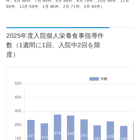
集中治療室
件、6月 88件、7月 86件、8月 86件、9月 79件、10月 89件、11月
86件、12月 69件、1月 90件、2月 71件、3月 85件）
中央手術部
臨床工学部
中央放射線部
中央検査部
2025年度入院個人栄養食事指導件
リハビリテーション部
数（1週間に1回、入院中2回を限
薬剤部
栄養部
度）