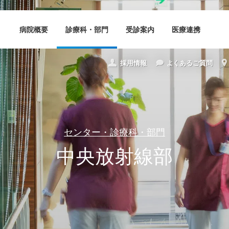
病院概要
診療科・部門
受診案内
医療連携
採用情報
よくあるご質問
センター・診療科・部門
中
央
放
射
線
部