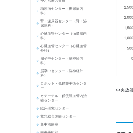
がん治療の実績
糖尿病センター（糖尿病内
科）
腎・泌尿器センター（腎・泌
尿器科）
心臓血管センター（循環器内
科）
心臓血管センター（心臓血管
外科）
脳卒中センター（脳神経内
科）
脳卒中センター（脳神経外
科）
ロボット・低侵襲手術センタ
ー
中央放射
カテーテル・低侵襲血管内治
療センター
臨床研究センター
救急総合診療センター
集中治療室
中央手術部