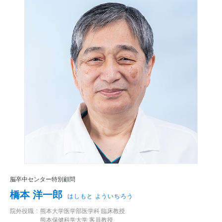
医師から探す
診療実績
脳卒中センター特別顧問
橋本 洋一郎
はしもと よういちろう
院外役職
熊本大学医学部医学科 臨床教授
熊本保健科学大学 客員教授