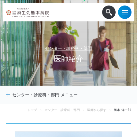
センター・診療科・部門
医
師
紹
介
センター・診療科・部門 メニュー
トップ
センター・診療科・部門
医師から探す
橋本 洋一郎
センター
診療科
診療サポート部門