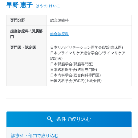
医師から探す
早野 恵子
はやの けいこ
診療実績
専門分野
総合診療科
担当診療科 / 所属部
総合診療科
門
専門医・認定医
日本リハビリテーション医学会(認定臨床医)
日本プライマリケア連合学会(プライマリケア
認定医)
日本腎臓学会(腎臓専門医)
日本透析医学会(透析専門医)
日本内科学会(総合内科専門医)
米国内科学会(FACP)(上級会員)
条件で絞り込む
診療科・部門で絞り込む