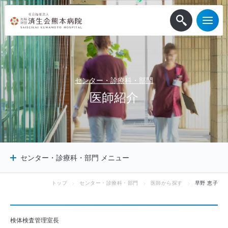
センター・診療科・部門
医
師
紹
介
センター・診療科・部門 メニュー
トップ
センター・診療科・部門
医師から探す
早野 恵子
センター
診療科
診療サポート部門
検体検査管理室長