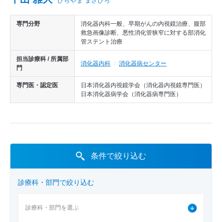
ひらやま まさひろ
医師から探す
診療実績
専門分野
消化器内科一般、早期がんの内視鏡治療、腹部
救急画像診断、悪性消化管狭窄に対する部消化
管ステント治療
担当診療科 / 所属部
消化器内科
消化器病センター
門
専門医・認定医
日本消化器内視鏡学会（消化器内視鏡専門医）
日本消化器病学会（消化器病専門医）
条件で絞り込む
診療科・部門で絞り込む