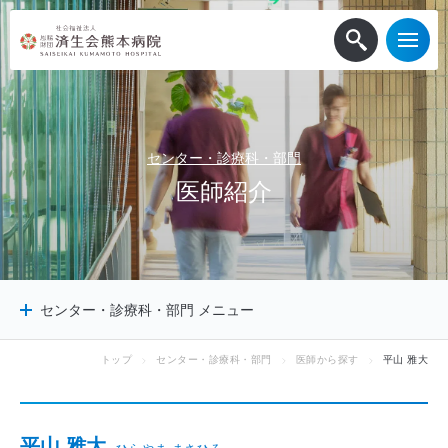
センター・診療科・部門
医
師
紹
介
センター・診療科・部門 メニュー
トップ
センター・診療科・部門
医師から探す
平山 雅大
センター
診療科
診療サポート部門
平山 雅大