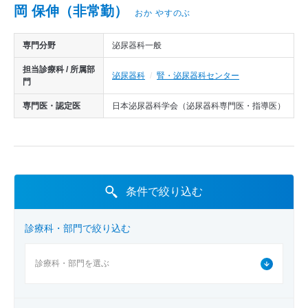
医師から探す
岡 保伸（非常勤）
おか やすのぶ
診療実績
専門分野
泌尿器科一般
担当診療科 / 所属部
泌尿器科
腎・泌尿器科センター
門
専門医・認定医
日本泌尿器科学会（泌尿器科専門医・指導医）
条件で絞り込む
診療科・部門で絞り込む