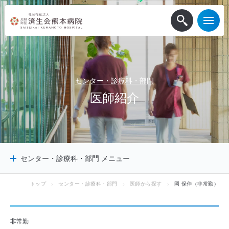
センター・診療科・部門
医
師
紹
介
センター・診療科・部門 メニュー
トップ
センター・診療科・部門
医師から探す
岡 保伸（非常勤）
センター
診療科
診療サポート部門
非常勤