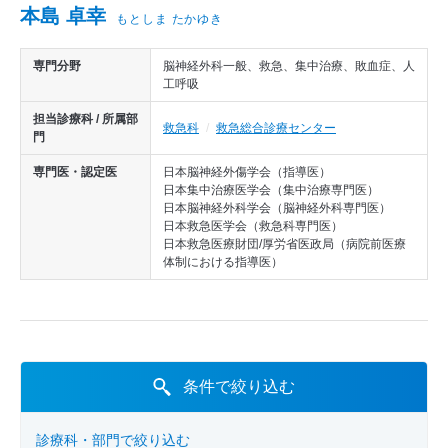
医師から探す
本島 卓幸
もとしま たかゆき
診療実績
専門分野
脳神経外科一般、救急、集中治療、敗血症、人
工呼吸
担当診療科 / 所属部
救急科
救急総合診療センター
門
専門医・認定医
日本脳神経外傷学会（指導医）
日本集中治療医学会（集中治療専門医）
日本脳神経外科学会（脳神経外科専門医）
日本救急医学会（救急科専門医）
日本救急医療財団/厚労省医政局（病院前医療
体制における指導医）
条件で絞り込む
診療科・部門で絞り込む