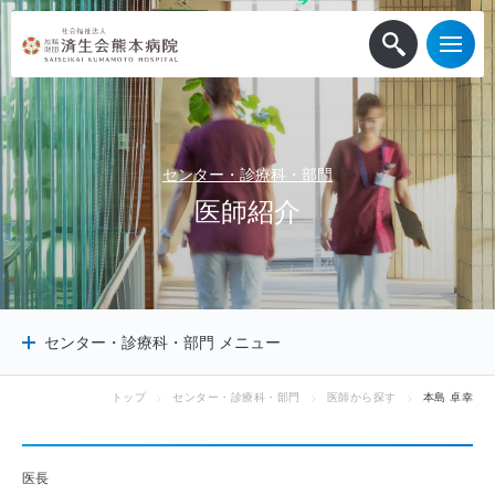
センター・診療科・部門
医
師
紹
介
センター・診療科・部門 メニュー
トップ
センター・診療科・部門
医師から探す
本島 卓幸
センター
診療科
診療サポート部門
医長