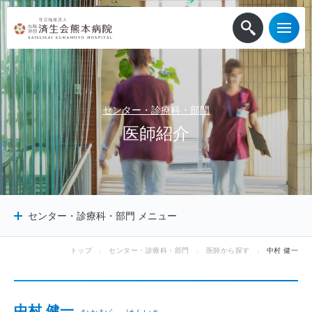
センター・診療科・部門
医
師
紹
介
センター・診療科・部門 メニュー
トップ
センター・診療科・部門
医師から探す
中村 健一
センター
診療科
診療サポート部門
中村 健一