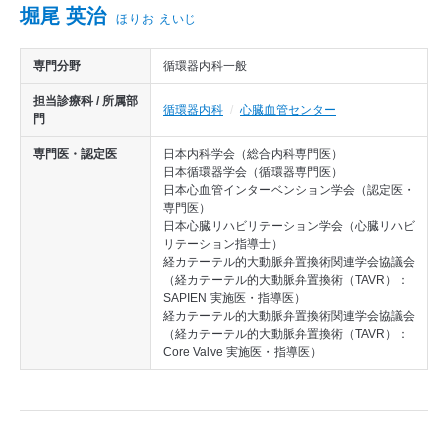
医師から探す
堀尾 英治
ほりお えいじ
診療実績
専門分野
循環器内科一般
担当診療科 / 所属部
循環器内科
⼼臓⾎管センター
門
専門医・認定医
日本内科学会（総合内科専門医）
日本循環器学会（循環器専門医）
日本心血管インターベンション学会（認定医・
専門医）
日本心臓リハビリテーション学会（心臓リハビ
リテーション指導士）
経カテーテル的大動脈弁置換術関連学会協議会
（経カテーテル的大動脈弁置換術（TAVR）：
SAPIEN 実施医・指導医）
経カテーテル的大動脈弁置換術関連学会協議会
（経カテーテル的大動脈弁置換術（TAVR）：
Core Valve 実施医・指導医）