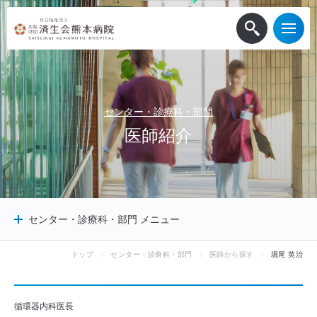
センター・診療科・部門
医
師
紹
介
センター・診療科・部門 メニュー
トップ
センター・診療科・部門
医師から探す
堀尾 英治
センター
診療科
診療サポート部門
循環器内科医長