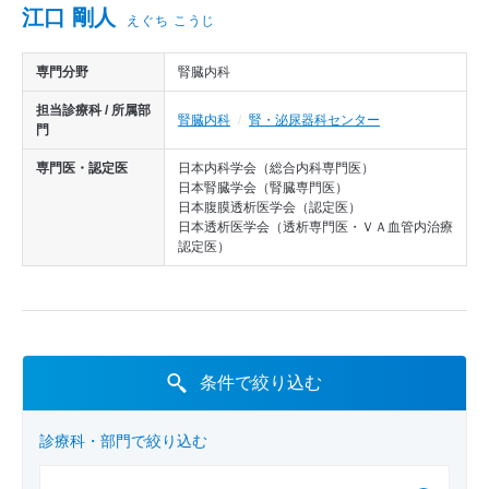
医師から探す
江口 剛人
えぐち こうじ
診療実績
専門分野
腎臓内科
担当診療科 / 所属部
腎臓内科
腎・泌尿器科センター
門
専門医・認定医
日本内科学会（総合内科専門医）
日本腎臓学会（腎臓専門医）
日本腹膜透析医学会（認定医）
日本透析医学会（透析専門医・ＶＡ血管内治療
認定医）
条件で絞り込む
診療科・部門で絞り込む