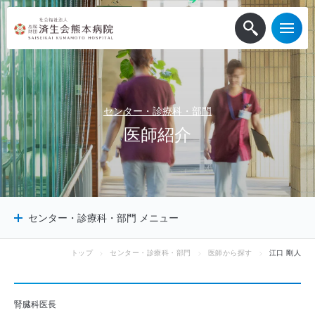
センター・診療科・部門
医
師
紹
介
センター・診療科・部門 メニュー
トップ
センター・診療科・部門
医師から探す
江口 剛人
センター
診療科
診療サポート部門
腎臓科医長