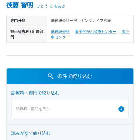
医師から探す
後藤 智明
ごとう ともあき
診療実績
専門分野
脳神経外科一般、ガンマナイフ治療
担当診療科 / 所属部
脳神経外科
集学的がん診療センター
脳卒
門
中センター
条件で絞り込む
診療科・部門で絞り込む
読みがなで絞り込む