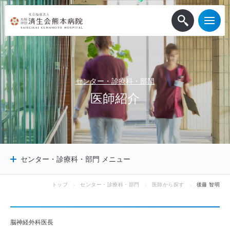
センター・診療科・部門
医
師
紹
介
センター・診療科・部門 メニュー
トップ
センター・診療科・部門
医師から探す
後藤 智明
センター
診療科
診療サポート部門
脳神経外科医長