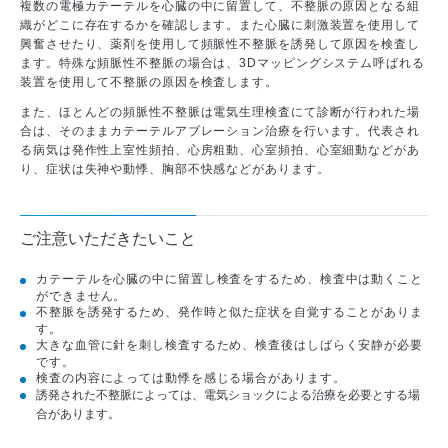
複数の電極カテーテルを心臓の中に留置して、不整脈の原因となる組
織がどこに存在するかを確認します。また心臓に刺激装置を使用して
興奮させたり、薬剤を使用して頻脈性不整脈を誘発して原因を検査し
ます。特殊な頻脈性不整脈の場合は、3Dマッピングシステム呼ばれる
装置を使用して不整脈の原因を検査します。
また、ほとんどの頻脈性不整脈は電気生理検査にて診断が行われた場
合は、そのままカテーテルアブレーション治療を行います。代表され
る病気は発作性上室性頻拍、心房粗動、心室頻拍、心室細動などがあ
り、症状は失神や動悸、胸部不快感などがあります。
ご注意いただきたいこと
カテーテルを心臓の中に留置し検査をするため、検査中は動くこと
ができません。
不整脈を誘発するため、発作時と似た症状を自覚することがありま
す。
大きな血管に針を刺し検査するため、検査後はしばらく安静が必要
です。
検査の内容によっては動悸を感じる場合があります。
誘発された不整脈によっては、電気ショックによる治療を必要とする場
合があります。