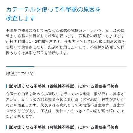
医師から探す
カテーテルを使って不整脈の原因を
診療実績
検査します
不整脈の種類に応じて異なった複数の電極カテーテルを、首、足の血
管より心臓内に留置して検査を行います。不整脈の種類にもよります
が検査時間は1～2時間程度です。検査内容としては心臓に刺激装置を
使用して興奮させたり、薬剤を使用したりして、不整脈を誘発して原
因もしくは異常な部位を診断します。
検査について
脈が遅くなる不整脈（徐脈性不整脈）に対する電気生理検査
心臓の心拍数を決める歩調取りを行っている組織（洞結節）に異常が
無いか、また心臓の刺激興奮を伝える組織（房室結節）異常が無いか
などを検査します。代表される病気として洞機能不全症候群、房室ブ
ロックなどがあり、症状は、失神・ふらつき・目の前が真っ暗になる
などがあります。
脈が速くなる不整脈（頻脈性不整脈）に対する電気生理検査