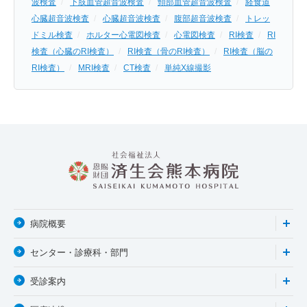
波検査
下肢血管超音波検査
頸部血管超音波検査
経食道
心臓超音波検査
心臓超音波検査
腹部超音波検査
トレッ
ドミル検査
ホルター心電図検査
心電図検査
RI検査
RI
検査（心臓のRI検査）
RI検査（骨のRI検査）
RI検査（脳の
RI検査）
MRI検査
CT検査
単純X線撮影
病院概要
センター・診療科・部門
受診案内