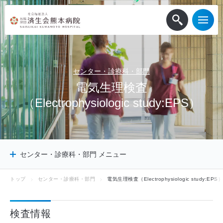
センター・診療科・部門
電
気
生
理
検
査
（
E
l
e
c
t
r
o
p
h
y
s
i
o
l
o
g
i
c
s
t
u
d
y
:
E
P
S
）
センター・診療科・部門 メニュー
トップ
センター・診療科・部門
電気生理検査（Electrophysiologic study:EPS）
センター
診療科
検査情報
診療サポート部門