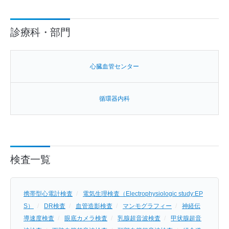
診療科・部門
⼼臓⾎管センター
循環器内科
検査一覧
携帯型心電計検査
電気生理検査（Electrophysiologic study:EP
S）
DR検査
血管造影検査
マンモグラフィー
神経伝
導速度検査
眼底カメラ検査
乳腺超音波検査
甲状腺超音