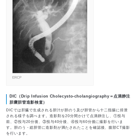
ERCP
DIC（Drip Infusion Cholecysto-cholangiography＝点滴静注
胆嚢胆管造影検査）
DICでは肝臓で生成される胆汁が胆のう及び胆管から十二指腸に排泄
される様子を調べます。造影剤を20分間かけて点滴静注し、①投与
前、②投与20分後、③投与40分後、④投与60分後に撮影を行いま
す。胆のう・総胆管に造影剤が満たされたことを確認後、腹部CT撮影
を行います。