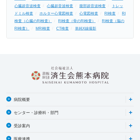
心臓超音波検査
心臓超音波検査
腹部超音波検査
トレッ
ドミル検査
ホルター心電図検査
心電図検査
RI検査
RI
検査（心臓のRI検査）
RI検査（骨のRI検査）
RI検査（脳の
RI検査）
MRI検査
CT検査
単純X線撮影
病院概要
センター・診療科・部門
受診案内
医療連携