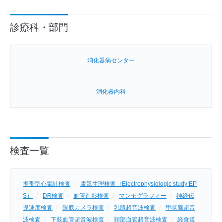
診療科・部門
消化器病センター
消化器内科
検査一覧
携帯型心電計検査
電気生理検査（Electrophysiologic study:EP
S）
DR検査
血管造影検査
マンモグラフィー
神経伝
導速度検査
眼底カメラ検査
乳腺超音波検査
甲状腺超音
波検査
下肢血管超音波検査
頸部血管超音波検査
経食道