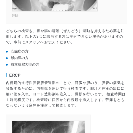
注腸
どちらの検査も、胃や腸の蠕動（ぜんどう）運動を抑えるため薬を注
射します。以下の3つに該当する方は注射できない場合がありますの
で、事前にスタッフへお伝えください。
心臓病の方
緑内障の方
前立腺肥大症の方
ERCP
内視鏡的逆行性胆管膵管造影のことで、膵臓や胆のう、胆管の病気を
診断するために、内視鏡を用いて行う検査です。胆汁と膵液の出口に
細い管を入れ、ヨード造影剤を注入し、撮影を行います。 検査時間は
１時間程度です。検査時に口腔から内視鏡を挿入します。苦痛をとも
なわないよう麻酔を注射して検査します。