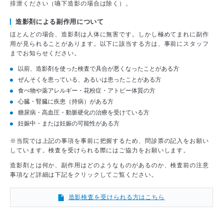
排泄ください（嚥下造影の場合は除く）。
造影剤による副作用について
ほとんどの場合、造影剤は人体に無害です。しかし極めてまれに副作
用が見られることがあります。以下に該当する方は、事前にスタッフ
までお知らせください。
以前、造影剤を使った検査で具合が悪くなったことがある方
ぜんそくを患っている、あるいは患ったことがある方
食べ物や薬アレルギー・花粉症・アトピー体質の方
心臓・腎臓に疾患（持病）がある方
糖尿病・高血圧・動脈硬化の治療を受けている方
妊娠中・または妊娠の可能性がある方
※当院では上記の事項を事前に把握するため、問診票の記入をお願い
しています。検査を受けられる際にはご協力をお願いします。
造影剤とは何か、副作用はどのようなものがあるのか、検査前の注意
事項など詳細は下記をクリックしてご覧ください。
造影検査を受けられる方はこちら