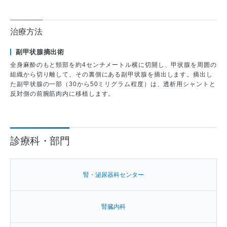
治療方法
副甲状腺摘出術
全身麻酔のもと頸部を約4センチメートル横に切開し、甲状腺を周囲の
組織から切り離して、その裏側にある副甲状腺を摘出します。摘出し
た副甲状腺の一部（30から50ミリグラム程度）は、透析用シャントと
反対側の前腕筋肉内に移植します。
診療科・部門
腎・泌尿器科センター
腎臓内科