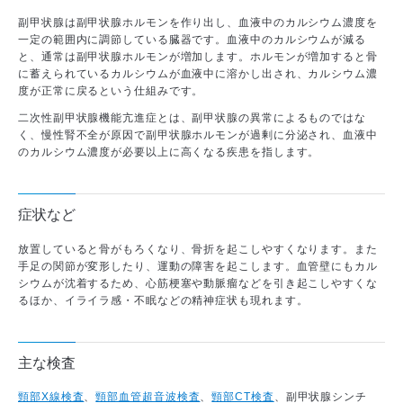
医師から探す
副甲状腺は副甲状腺ホルモンを作り出し、血液中のカルシウム濃度を
診療実績
一定の範囲内に調節している臓器です。血液中のカルシウムが減る
と、通常は副甲状腺ホルモンが増加します。ホルモンが増加すると骨
に蓄えられているカルシウムが血液中に溶かし出され、カルシウム濃
度が正常に戻るという仕組みです。
二次性副甲状腺機能亢進症とは、副甲状腺の異常によるものではな
く、慢性腎不全が原因で副甲状腺ホルモンが過剰に分泌され、血液中
のカルシウム濃度が必要以上に高くなる疾患を指します。
症状など
放置していると骨がもろくなり、骨折を起こしやすくなります。また
手足の関節が変形したり、運動の障害を起こします。血管壁にもカル
シウムが沈着するため、心筋梗塞や動脈瘤などを引き起こしやすくな
るほか、イライラ感・不眠などの精神症状も現れます。
主な検査
頸部X線検査
、
頸部血管超音波検査
、
頸部CT検査
、副甲状腺シンチ