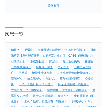
泌尿器科
疾患一覧
糖尿病
肥満症
大腿骨近位部骨折
変形性股関節症
冠動
脈疾患【急性冠症候群、心筋梗塞、狭心症、CABG（冠動脈バイ
パス術）】
下肢静脈瘤
肺がん
先天性心疾患
脳梗塞
（脳神経内科）
髄膜炎・脳炎
てんかん
心房中隔欠損
症
不整脈
機能性神経疾患
二次性副甲状腺機能亢進症
膀胱がん
前立腺がん
腎がん
変形性膝関節症
橈骨骨
折
ウイルス性肝炎（消化器）
炎症性腸疾患（消化器）
大腸ポリープ（消化器）
急性膵炎、慢性膵炎（消化器）
胃
悪性リンパ腫
胃十二指腸潰瘍
食道がん
食道静脈瘤（消
化器）
胆のう結石、胆管結石（消化器）
肝臓がん（消化