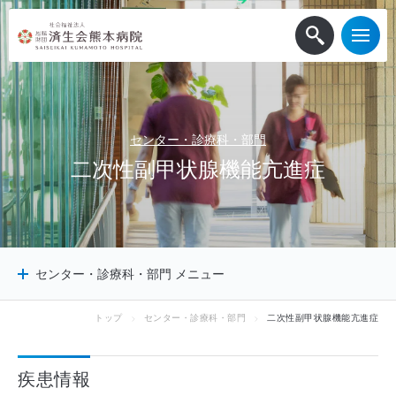
センター・診療科・部門
二
次
性
副
甲
状
腺
機
能
亢
進
症
センター・診療科・部門 メニュー
トップ
センター・診療科・部門
二次性副甲状腺機能亢進症
センター
診療科
疾患情報
診療サポート部門