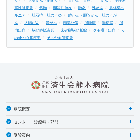
器）
大腸がん（消化器）
胃がん（胃癌）
がん
慢性閉
塞性肺疾患
気胸
間質性肺炎
肺炎
乳がん
鼠経部ヘ
ルニア
胆石症・胆のう炎
膵がん・胆管がん・胆のうが
ん
大腸がん
胃がん
頭部外傷
脳腫瘍
脳梗塞
脳
内出血
脳動静脈奇形
未破裂脳動脈瘤
クモ膜下出血
そ
の他の心臓疾患
その他血管疾患
病院概要
センター・診療科・部門
受診案内